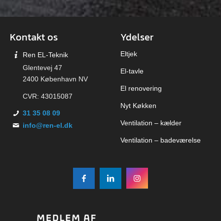
Kontakt os
Ydelser
Eltjek
Ren EL-Teknik
Glentevej 47
El-tavle
2400 København NV
El renovering
CVR: 43015087
Nyt Køkken
31 35 08 09
Ventilation – kælder
info@ren-el.dk
Ventilation – badeværelse