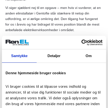
Vi siger sjældent nej til en opgave – men hvis vi vurderer, at en
anden elinstallatør i Gentofte står stærkere til netop din
udfordring, er vi ærlige omkring det. Den tilgang har fungeret
for os i årevis og har bidraget til vores position blandt de mest
anbefalede elektrikervirksomheder i området.
Elektriker Gentofte med gode
anmeldelser, erfaring og priser
Samtykke
Detaljer
Om
uden overraskelser
Fakta taler for sig selv. Med titler som Årets Elite Elektriker
Denne hjemmeside bruger cookies
2023, Årets Elite Håndværker 2023 og finalepladser til Årets
Elektriker de kommende år har vi bevist, at vores fokus på
Vi bruger cookies til at tilpasse vores indhold og 
kvalitet og service giver resultat. Flere end 380 anmeldelser og
annoncer, til at vise dig funktioner til sociale medier og til 
høj kundetilfredshed understreger, at man kan kombinere godt
at analysere vores trafik. Vi deler også oplysninger om 
håndværk, god dialog og priser uden ubehagelige
din brug af vores hjemmeside med vores partnere inden 
overraskelser.