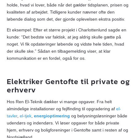
holde, hvad vi lover, både når det gælder tidsplanen, prisen og
kvaliteten af arbejdet. Tidligere kunder nævner ofte den
løbende dialog som det, der gjorde oplevelsen ekstra positiv.
Et eksempel: Efter et større projekt i Charlottenlund sagde en
kunde: “Det bedste var faktisk, at jeg aldrig skulle gætte på
noget. Vi fik opdateringer løbende og vidste hele tiden, hvad
der skulle ske.” Sådan en tilbagemelding viser, at klar
kommunikation er en fordel, også for os.
Elektriker Gentofte til private og
erhverv
Hos Ren El-Teknik dækker vi mange opgaver. Fra helt
almindelige installationer og fejlfinding til opgradering af
el-
tavler
,
el-tjek
,
energioptimering
og belysningsløsninger både
udendørs og indendørs. Vi løser opgaver for både private
hjem, erhverv og boligforeninger i Gentofte samt i resten af og
Nordsjælland.