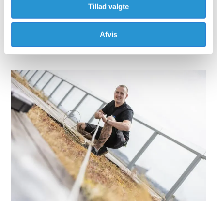
Tillad valgte
Du får ikke blot en pris eller et standardtilbud, hos Ren El-
Teknik møder du en elinstallatør i Gentofte, der lytter, rådgiver i
Afvis
øjenhøjde og følger op, også efter opgaven er afsluttet, hvis du
har opfølgende spørgsmål.