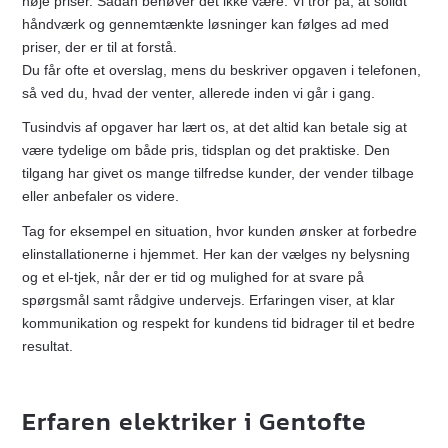
høje priser. Sådan behøver det ikke være. Vi tror på, at solidt
håndværk og gennemtænkte løsninger kan følges ad med
priser, der er til at forstå.
Du får ofte et overslag, mens du beskriver opgaven i telefonen,
så ved du, hvad der venter, allerede inden vi går i gang.
Tusindvis af opgaver har lært os, at det altid kan betale sig at
være tydelige om både pris, tidsplan og det praktiske. Den
tilgang har givet os mange tilfredse kunder, der vender tilbage
eller anbefaler os videre.
Tag for eksempel en situation, hvor kunden ønsker at forbedre
elinstallationerne i hjemmet. Her kan der vælges ny belysning
og et el-tjek, når der er tid og mulighed for at svare på
spørgsmål samt rådgive undervejs. Erfaringen viser, at klar
kommunikation og respekt for kundens tid bidrager til et bedre
resultat.
Erfaren elektriker i Gentofte