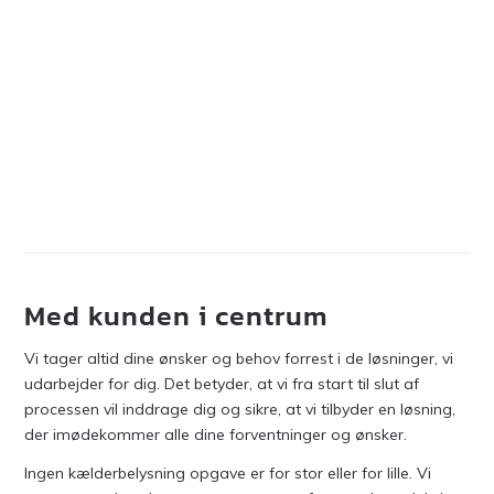
Lovliggørelse af el
Klar anbefaling til alle
“Hurtig respons, god dialog og ærlig og faglig sparing til en
“Vi skulle renovere strømmen i hele vores lejlighed. Almu og
fair pris.”
teamet gjorde et fantastisk arbejde. Super professionel,
hurtig, altid klar og gennemsigtig kommunikation, god pris,
rigtig god til at rådgive de bedste løsninger. Vi vil helt klart
anbefale Ren El til alle, der ønsker et perfekt arbejde!”
Med kunden i centrum
Vi tager altid dine ønsker og behov forrest i de løsninger, vi
udarbejder for dig. Det betyder, at vi fra start til slut af
processen vil inddrage dig og sikre, at vi tilbyder en løsning,
der imødekommer alle dine forventninger og ønsker.