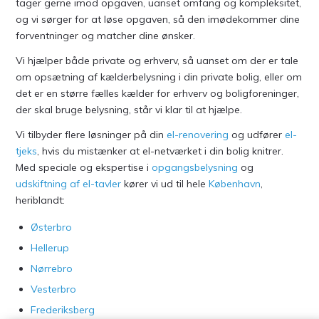
Ingen kælderbelysning opgave er for stor eller for lille. Vi
tager gerne imod opgaven, uanset omfang og kompleksitet,
og vi sørger for at løse opgaven, så den imødekommer dine
forventninger og matcher dine ønsker.
Vi hjælper både private og erhverv, så uanset om der er tale
om opsætning af kælderbelysning i din private bolig, eller om
det er en større fælles kælder for erhverv og boligforeninger,
der skal bruge belysning, står vi klar til at hjælpe.
Vi tilbyder flere løsninger på din
el-renovering
og udfører
el-
tjeks
, hvis du mistænker at el-netværket i din bolig knitrer.
Med speciale og ekspertise i
opgangsbelysning
og
udskiftning af el-tavler
kører vi ud til hele
København
,
heriblandt:
Østerbro
Hellerup
Nørrebro