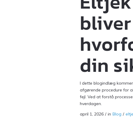
Eltjek
bliver
hvorfo
din s
I dette blogindlæg kommer 
afgørende procedure for al
fejl. Ved at forstå processe
hverdagen.
april 1, 2026
/
in
Blog
/
eltj