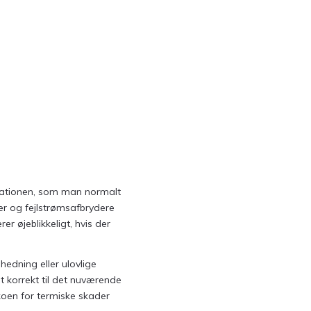
lationen, som man normalt
ger og fejlstrømsafbrydere
r øjeblikkeligt, hvis der
edning eller ulovlige
t korrekt til det nuværende
ikoen for termiske skader