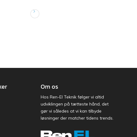
ker
Om os
Hos Ren-El Teknik følger vi altid
udviklingen på tætteste hånd, det
gør vi således at vi kan tilbyde
løsninger der matcher tidens trends.