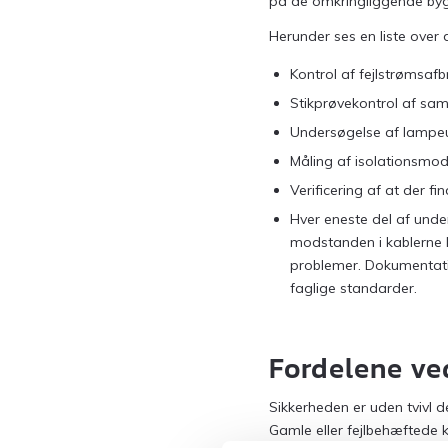
på de omkringliggende byg
Herunder ses en liste over
Kontrol af fejlstrømsafb
Stikprøvekontrol af samt
Undersøgelse af lampe
Måling af isolationsmods
Verificering af at der f
Hver eneste del af under
modstanden i kablerne ka
problemer. Dokumentatio
faglige standarder.
Fordelene ved
Sikkerheden er uden tvivl d
Gamle eller fejlbehæftede 