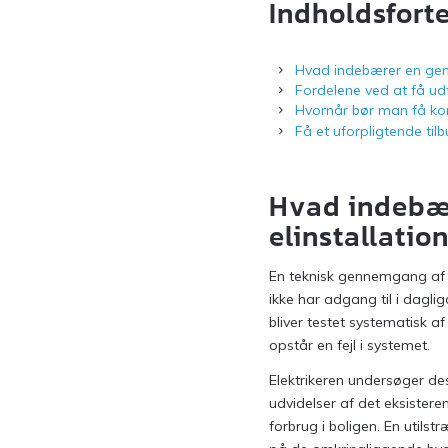
Indholdsfort
Hvad indebærer en genn
Fordelene ved at få udf
Hvornår bør man få kontr
Få et uforpligtende ti
Hvad indebæ
elinstallatio
En teknisk gennemgang af 
ikke har adgang til i daglig
bliver testet systematisk a
opstår en fejl i systemet.
Elektrikeren undersøger de
udvidelser af det eksistere
forbrug i boligen. En utils