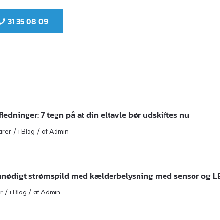
31 35 08 09
ledninger: 7 tegn på at din eltavle bør udskiftes nu​
/
/
arer
i
Blog
af
Admin
 unødigt strømspild med kælderbelysning med sensor og L
/
/
r
i
Blog
af
Admin