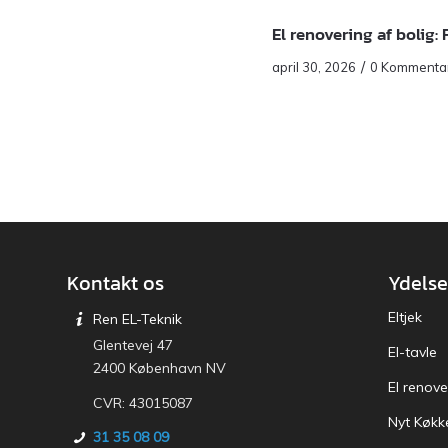
El renovering af bolig:
/
april 30, 2026
0 Kommenta
Kontakt os
Ydelse
Eltjek
Ren EL-Teknik
Glentevej 47
El-tavle
2400 København NV
El renove
CVR: 43015087
Nyt Køkk
31 35 08 09