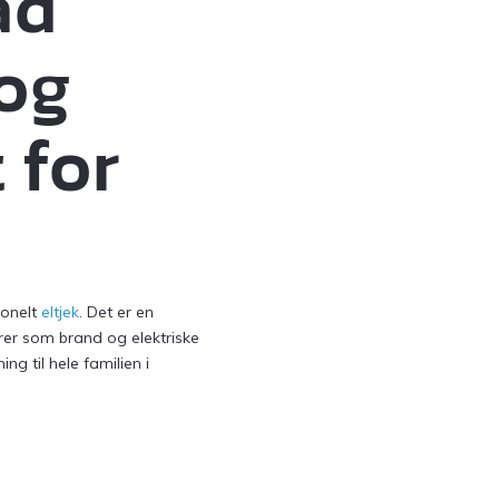
ad
 og
 for
ionelt
eltjek
. Det er en
rer som brand og elektriske
g til hele familien i