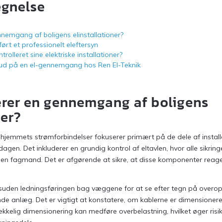
egnelse
emgang af boligens elinstallationer?
ørt et professionelt eleftersyn
olleret sine elektriske installationer?
lbud på en el-gennemgang hos Ren El-Teknik
rer en gennemgang af boligens
ner?
hjemmets strømforbindelser fokuserer primært på de dele af instal
dagen. Det inkluderer en grundig kontrol af eltavlen, hvor alle sikrin
f en fagmand. Det er afgørende at sikre, at disse komponenter reagere
suden ledningsføringen bag væggene for at se efter tegn på overoph
nde anlæg. Det er vigtigt at konstatere, om kablerne er dimensionere
trækkelig dimensionering kan medføre overbelastning, hvilket øger ris