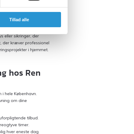
 for at opfange slitage.
r en gennemgang endnu
ed årene blive både mør og
Tillad alle
eller sikringer, der
t, der kræver professionel
ringsprojekter i hjemmet.
ng hos Ren
sh i hele København.
ivning om dine
forpligtende tilbud.
reogtyve timer.
bolig hver eneste dag.