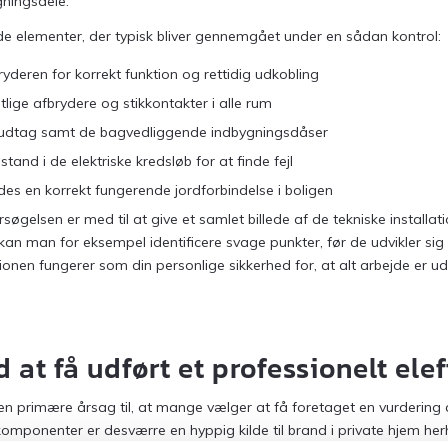
ningsdele.
 de elementer, der typisk bliver gennemgået under en sådan kontrol:
ryderen for korrekt funktion og rettidig udkobling
lige afbrydere og stikkontakter i alle rum
udtag samt de bagvedliggende indbygningsdåser
tand i de elektriske kredsløb for at finde fejl
indes en korrekt fungerende jordforbindelse i boligen
søgelsen er med til at give et samlet billede af de tekniske installat
n man for eksempel identificere svage punkter, før de udvikler sig ti
nen fungerer som din personlige sikkerhed for, at alt arbejde er udf
 at få udført et professionelt ele
en primære årsag til, at mange vælger at få foretaget en vurdering 
komponenter er desværre en hyppig kilde til brand i private hjem he