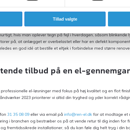
få foretaget en undersøgelse af systemet med cirka ti års mellemrum
ndom, hvor de oprindelige ledninger stadig er i brug, er behovet fo
es uundgåeligt over tid, og isolationen omkring gamle kabler kan m
Tillad valgte
tigt, hvis man oplever tegn på fejl i hverdagen, såsom blinkende lys 
katorer på, at anlægget er overbelastet eller har en defekt komponen
des en god idé at bestille et eltjek i forbindelse med større renove
igtende tilbud på en el-gennemga
 professionelle el-løsninger med fokus på høj kvalitet og en flot fini
åndværker 2023 prioriterer vi altid din tryghed og yder korrekt rådg
efon
31 35 08 09
eller via email på
info@ren-el.dk
for at modtage et u
ing i branchen og bestræber os på at vende retur til dig inden for fi
 og fremtidssikrede installationer, så du kan føle dig helt tryg i din 