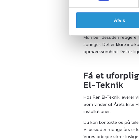
Det anbefales generelt at 
Hvis du bor i en ældre eje
større. Materialer nedbryd
Afvis
porøs.
Man bør desuden reagere hur
springer. Det er klare indi
opmærksomhed. Det er ligele
Få et uforpl
El-Teknik
Hos Ren El-Teknik leverer vi
Som vinder af Årets Elite H
installationer.
Du kan kontakte os på tel
Vi besidder mange års erfar
Vores arbejde sikrer lovlige