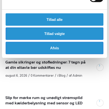
et tilbud hurtigst muligt.
Kontakt os
31 35 08 09
Tillad alle
Tillad valgte
Se seneste indlæg
Afvis
Gamle sikringer og stofledninger: 7 tegn på
at din eltavle bør udskiftes nu​
/
/
/
august 6, 2026
0 Kommentarer
i
Blog
af
Admin
Slip for mørke rum og unødigt strømspild
med kælderbelysning med sensor og LED