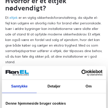
Hvorfor er et eltjek
nødvendigt?
Et
eltjek
er en vigtig sikkerhedsforanstaltning, da skjulte el-
fejl kan udgøre en alvorlig risiko for brand eller personskade.
Især i ældre bygninger kan installationerne være slidte eller
ude af stand til at opfylde moderne sikkerhedskrav. Et eltjek
kan også være en fordel ved salg af ejendom, hvor det kan
give både køber og sælger en ekstra tryghed. Med os som
samarbejdspartner udfører vi eltjek, der tilpasses dine behov,
så du kan føle dig sikker på, at dine installationer er i god
stand.
Faktorer der påvirker prisen
på et eltjek
Samtykke
Detaljer
Om
Flere faktorer kan påvirke prisen på et eltjek. Ejendommens
størrelse og kompleksiteten af elinstallationerne spiller en
Denne hjemmeside bruger cookies