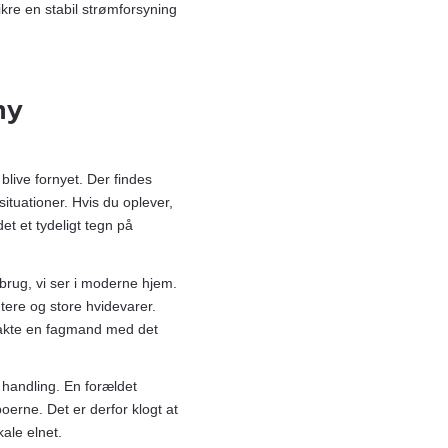
sikre en stabil strømforsyning
ny
blive fornyet. Der findes
tuationer. Hvis du oplever,
t et tydeligt tegn på
brug, vi ser i moderne hjem.
tere og store hvidevarer.
ntakte en fagmand med det
 handling. En forældet
erne. Det er derfor klogt at
kale elnet.