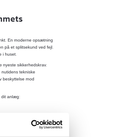
emmets
spunkt. En moderne opsætning
 på et splitsekund ved fejl.
 i huset.
de nyeste sikkerhedskrav.
 nutidens tekniske
iv beskyttelse mod
 dit anlæg:
stning.
ler.