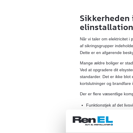
Sikkerheden 
elinstallatio
Når vi taler om elektricitet
af sikringsgrupper indeholde
Dette er en afgørende beskyt
Mange ældre boliger er stadi
Ved at opgradere dit elsyste
standarder. Det er ikke blo
kortslutninger og brandfare
Der er flere væsentlige komp
Funktionstjek af det livsv
Eftersyn af ledningskvad
Fordeling af strømmen på
Kontrol af jordforbindelse