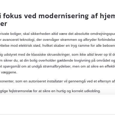
i fokus ved modernisering af hj
ner
 i private boliger, skal sikkerheden altid være det absolutte omdrejning
r avanceret teknologi, der overvåger strømmen og afbryder forbindelsen
telse mod elektrisk stød, hvilket skaber en tryg ramme for alle beboere
g udstyret med de klassiske skruesikringer, som ikke altid lever op til 
m sikrer du, at din bolig overholder gældende lovgivning på området og
t et spørgsmål om at undgå strømafbrydelser, men om at sikre en effekt
 i væggene.
onenter, som en autoriseret installatør vil gennemgå ved et eftersyn af
igtige fejlstrømsrelæ for at sikre en hurtig og korrekt udkobling.
ratet for at sikre, at ledningerne i væggen kan tåle den nuværende bela
 et passende antal grupper for at undgå unødig overophedning af kab
n for at sikre korrekt afledning af eventuelle fejlstrømme til jorden.