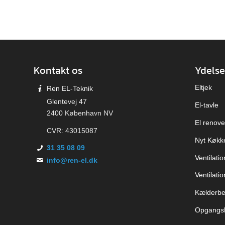
Kontakt os
Ydelse
Eltjek
Ren EL-Teknik
Glentevej 47
El-tavle
2400 København NV
El renove
CVR: 43015087
Nyt Køkk
31 35 08 09
Ventilati
info@ren-el.dk
Ventilati
Kælderbe
Opgangsb