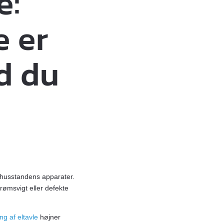
e:
e er
d du
e husstandens apparater.
rømsvigt eller defekte
ng af eltavle
højner