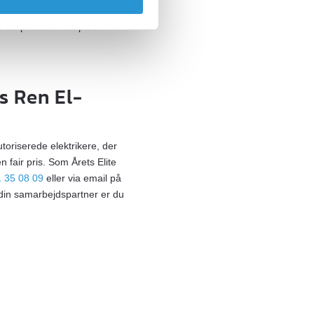
 sammenlignet med de gamle
 en positiv effekt på din
s Ren El-
utoriserede elektrikere, der
n fair pris. Som Årets Elite
 35 08 09
eller via email på
 din samarbejdspartner er du