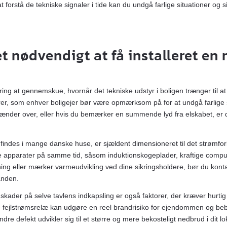
t forstå de tekniske signaler i tide kan du undgå farlige situationer og 
t nødvendigt at få installeret en 
?
ing at gennemskue, hvornår det tekniske udstyr i boligen trænger til at 
er, som enhver boligejer bør være opmærksom på for at undgå farlige si
rænder over, eller hvis du bemærker en summende lyd fra elskabet, er de
 findes i mange danske huse, er sjældent dimensioneret til det strømfor
re apparater på samme tid, såsom induktionskogeplader, kraftige compu
ning eller mærker varmeudvikling ved dine sikringsholdere, bør du ko
anden.
 skader på selve tavlens indkapsling er også faktorer, der kræver hurtig
e fejlstrømsrelæ kan udgøre en reel brandrisiko for ejendommen og bebo
dre defekt udvikler sig til et større og mere bekosteligt nedbrud i dit lo