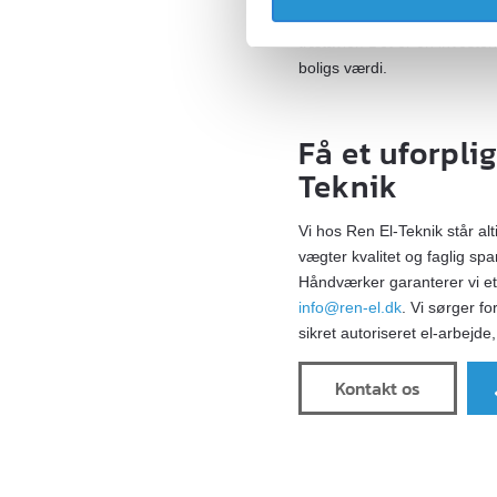
nyeste systemer er desuden
trætavler. Det er en investe
boligs værdi.
Få et uforpli
Teknik
Vi hos Ren El-Teknik står alt
vægter kvalitet og faglig spa
Håndværker garanterer vi et 
info@ren-el.dk
. Vi sørger f
sikret autoriseret el-arbejde,
Kontakt os