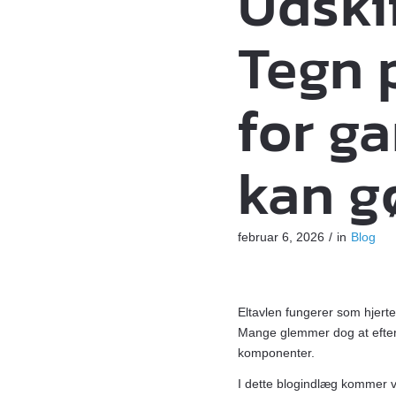
Udskif
Tegn p
for g
kan g
februar 6, 2026
/
in
Blog
Eltavlen fungerer som hjerte
Mange glemmer dog at efterse
komponenter.
I dette blogindlæg kommer v