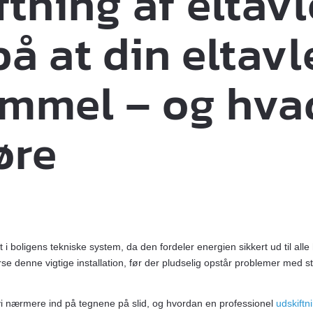
tning af eltavl
å at din eltavl
ammel – og hva
øre
t i boligens tekniske system, da den fordeler energien sikkert ud til all
 denne vigtige installation, før der pludselig opstår problemer med st
i nærmere ind på tegnene på slid, og hvordan en professionel
udskiftni