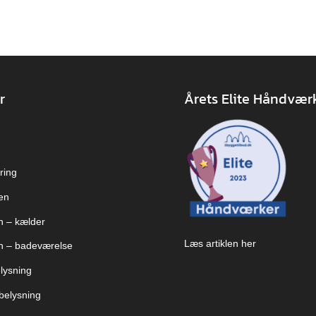
r
Årets Elite Håndvær
ring
en
on – kælder
Læs artiklen her
on – badeværelse
lysning
elysning