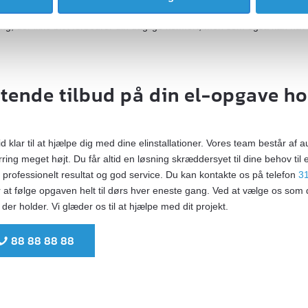
 mere kompakte og giver et pænere udtryk i entréen eller bryggerset
ring, der ikke blot forbedrer din daglige komfort, men som også kan have
gtende tilbud på din el-opgave ho
id klar til at hjælpe dig med dine elinstallationer. Vores team består af a
rring meget højt. Du får altid en løsning skræddersyet til dine behov til e
professionelt resultat og god service. Du kan kontakte os på telefon
31
or at følge opgaven helt til dørs hver eneste gang. Ved at vælge os som
 der holder. Vi glæder os til at hjælpe med dit projekt.
88 88 88 88