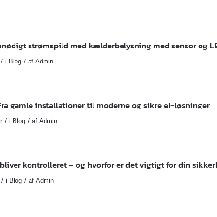
 unødigt strømspild med kælderbelysning med sensor og L
/
/
i
Blog
af
Admin
 Fra gamle installationer til moderne og sikre el-løsninger
/
/
r
i
Blog
af
Admin
bliver kontrolleret – og hvorfor er det vigtigt for din sikke
/
/
i
Blog
af
Admin