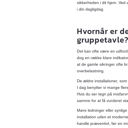
sikkerheden i dit hjem. Ved a
i din dagligdag.
Hvornår er de
gruppetavle
Det kan ofte være en udfordr
dog en række klare indikator
at de gamle sikringer ofte b
overbelastning.
De ældre installationer, som
I dag benytter vi mange fle
Hvis du ser tegn på misfarv
samme for at få vurderet st
Møre ledninger eller synlige
installation uden et modern
handle præventivt, før en min